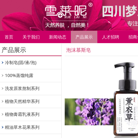
首页
关于我们
新闻动态
产品展示
人才招聘
招商
产品展示
泡沫慕斯皂
冷制皂(固/液/泡)
100%蒸馏纯露
洗发原浆熬制系列
植物天然精华系列
植物膏霜乳液系列
精油草木花果系列