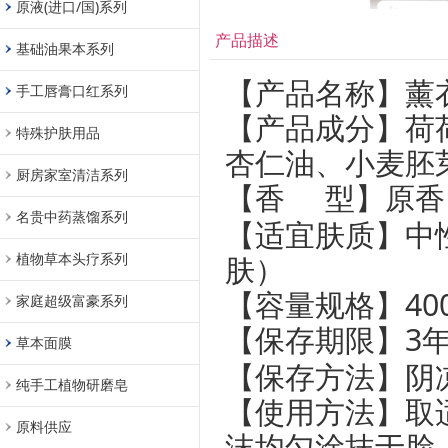
原液(进口/国)系列
产品描述
基础油果本系列
【产品名称】
薰
手工唇膏口红系列
【产品成分】荷
特殊护肤用品
杏仁油、小麦胚
厨房家室清洁系列
型】原香
【香
名贵中药蒸馏系列
【适宜肤质】
中
植物草本头疗系列
肤）
【容量规格】
40
家庭超级富豪系列
3
【保存期限】
草本面膜
【保存方法】阴
纯手工植物研磨皂
【使用方法】取
原料供应
沫均匀涂抹于脸