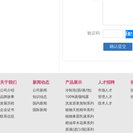
验证码
关于我们
新闻动态
产品展示
人才招聘
公司介绍
公司新闻
冷制皂(固/液/泡)
市场人才
品牌故事
知识动态
100%蒸馏纯露
管理人才
发展历程
国内新闻
洗发原浆熬制系列
技术人才
企业证书
国际新闻
植物天然精华系列
联系信息
植物膏霜乳液系列
精油草木花果系列
原液(进口/国)系列